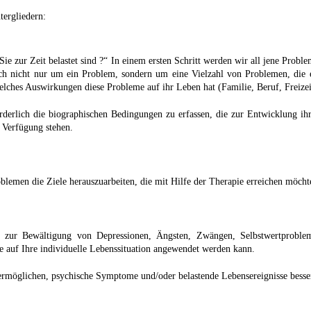
tergliedern:
ie zur Zeit belastet sind ?“ In einem ersten Schritt werden wir all jene Probl
ch nicht nur um ein Problem, sondern um eine Vielzahl von Problemen, die e
welches Auswirkungen diese Probleme auf ihr Leben hat (Familie, Beruf, Freizei
orderlich die biographischen Bedingungen zu erfassen, die zur Entwicklung ih
r Verfügung stehen.
oblemen die Ziele herauszuarbeiten, die mit Hilfe der Therapie erreichen möcht
en zur Bewältigung von Depressionen, Ängsten, Zwängen, Selbstwertproble
e auf Ihre individuelle Lebenssituation angewendet werden kann.
n ermöglichen, psychische Symptome und/oder belastende Lebensereignisse besse