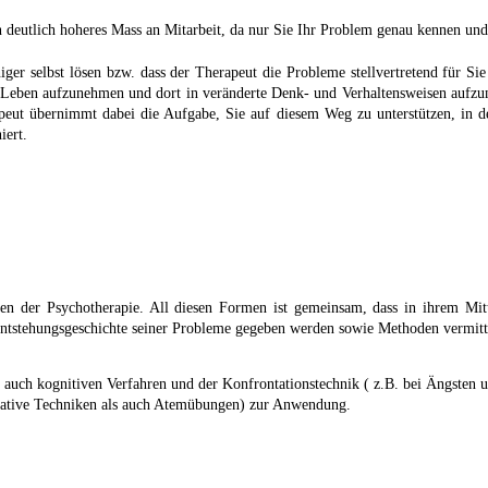
in deutlich hoheres Mass an Mitarbeit, da nur Sie Ihr Problem genau kennen un
r selbst lösen bzw. dass der Therapeut die Probleme stellvertretend für Sie l
r Leben aufzunehmen und dort in veränderte Denk- und Verhaltensweisen aufzu
peut übernimmt dabei die Aufgabe, Sie auf diesem Weg zu unterstützen, in
iert.
n der Psychotherapie. All diesen Formen ist gemeinsam, dass in ihrem Mitte
 Entstehungsgeschichte seiner Probleme gegeben werden sowie Methoden vermitt
en auch kognitiven Verfahren und der Konfrontationstechnik ( z.B. bei Ängst
inative Techniken als auch Atemübungen) zur Anwendung.